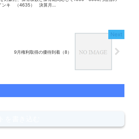
贈呈する。 東京インキ （4635） 決算月...
）
9月権利取得の優待到着（8）
トを書き込む