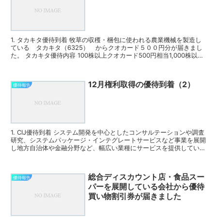
1. タカキタ優待到着 牧草の収穫・梱包に使われる農業機械を製造し
ている タカキタ（6325） からクオカード５００円分が届きまし
た。 タカキタ優待内容 100株以上クオカード500円相当1,000株以上
クオカード1,0...
12月権利取得の優待到着（2）
優待報告
1. CIJ優待到着 システム開発を中心としたコンサルテーションや調査
研究、システムパッケージ・インテグレートサービスなど事業を展開
し地方自治体や金融分野など、幅広い業種にサービスを提供している
CIJ（4826）からクオカード...
総合ディスカウント店・食品スー
優待報告
パーを展開している会社から優待
買い物割引券が届きました